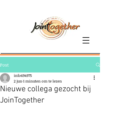
06-81379800
Post
info694975
2 jun
1 minuten om te lezen
Nieuwe collega gezocht bij
JoinTogether