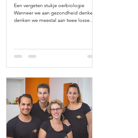
Een vergeten stukje oerbiologie
Wanneer we aan gezondheid denken,
denken we meestal aan twee losse
pijlers: voeding en beweging. We
weten dat gezond eten belangrijk is.
We weten ook dat voldoende
bewegen essentieel is voor onze
gezondheid. Maar zelden staan we stil
bij de volgorde. Toch lijkt juist die
volgorde vanuit evolutionair
perspectief interessant. Onze
voorouders stonden niet op, liepen
naar de koelkast, maakten een ontbijt
en gingen vervolgens achter een
beeldscherm