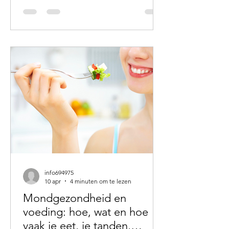
hoe? Dan is onze valpreventiecursus
‘Otago’ misschien precies wat je
zoekt! Tijdens deze cursus leer je op
een leuke en actieve manier hoe je
gezond en in balans ouder kunt
worden. Zo neem je zelf weer de regie
over je gezondheid. Wie geven de
cursus? Wij, Roel Stupers en Danny
Smit van fysiothera
info694975
10 apr
4 minuten om te lezen
Mondgezondheid en
voeding: hoe, wat en hoe
vaak je eet, je tanden,