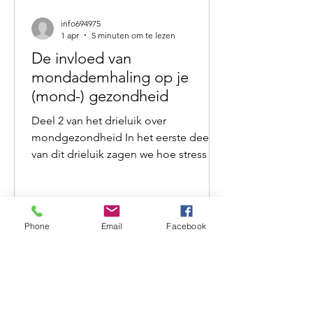
info694975
1 apr
5 minuten om te lezen
De invloed van
mondademhaling op je
(mond-) gezondheid
Deel 2 van het drieluik over
mondgezondheid In het eerste deel
van dit drieluik zagen we hoe stress en
het autonome zenuwstelsel invloed
hebben op je speeksel en
mondgezondheid. In dit tweede deel
kijken we naar een andere factor die
Phone
Email
Facebook
vaak ongemerkt meespeelt. Iets wat
we zo’n 20.000 keer per dag doen —
meestal zonder erbij stil te staan.
Ademen. Herken je dit bij jezelf?Je
wordt wakker met een droge mond,