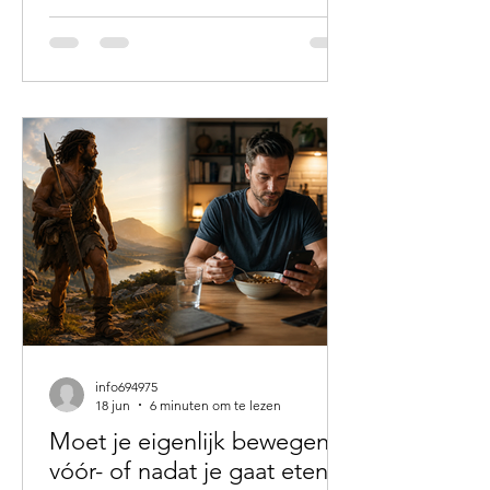
e-mails moesten eruit en thuis
wachtten de koffers. Je voelde je
waarschijnlijk al vermoeid, toch bleef
je functioneren. Nog even volhouden.
Straks heb ik vakantie. En dan is het
eindelijk zover. De eerste dag ben je
nog wat onrustig. Een dag later word
je wakker met
info694975
18 jun
6 minuten om te lezen
Moet je eigenlijk bewegen
vóór- of nadat je gaat eten?