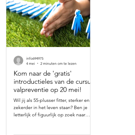
iemand die in opleiding is tot een
specialisatie
info694975
4 mei
2 minuten om te lezen
Kom naar de 'gratis'
introductieles van de cursus
valpreventie op 20 mei!
Wil jij als 55-plusser fitter, sterker en
zekerder in het leven staan? Ben je
letterlijk of figuurlijk op zoek naar
meer balans? Wil je graag iets
veranderen, maar weet je niet goed