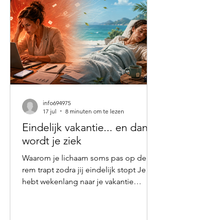
info694975
17 jul
8 minuten om te lezen
Eindelijk vakantie... en dan
wordt je ziek
Waarom je lichaam soms pas op de
rem trapt zodra jij eindelijk stopt Je
hebt wekenlang naar je vakantie
toegeleefd. Op het werk moesten nog
allerlei zaken worden afgerond. De
overdracht moest kloppen, de laatste