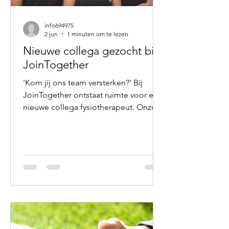
info694975
2 jun
1 minuten om te lezen
Nieuwe collega gezocht bij
JoinTogether
'Kom jij ons team versterken?' Bij
JoinTogether ontstaat ruimte voor een
nieuwe collega fysiotherapeut. Onze
gewaardeerde collega Franklin gaat
zich volledig richten op de verdere
uitbouw van zijn eigen praktijk dichter
bij huis. Daardoor zoeken wij iemand
die goed past bij onze manier van
werken: persoonlijk, zorgvuldig en met
oog voor de mens achter de klacht.
We zoeken een fysiotherapeut met
enige werkervaring, bij voorkeur