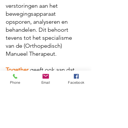
verstoringen aan het
bewegingsapparaat
opsporen, analyseren en
behandelen. Dit behoort
tevens tot het specialisme
van de (Orthopedisch)
Manueel Therapeut.
Together
geeft ook aan dat
wij samen met u zullen
Phone
Email
Facebook
bekijken wat het probleem
is, maar vooral samen zullen
werken aan een oplossing.
Wat is een geschikte
behandelmethode voor u en
hoe kunt u zelf het