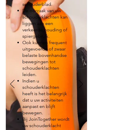
schouderblad.
De oorzaak van uw
schouderklachten kan
liggen aan een
verkeerde houding of
spiergebruik.
Ook kunnen frequent
uitgevoerde of zwaar
belaste bovenhandse
bewegingen tot
schouderklachten
leiden.
Indien u
schouderklachten
heeft is het belangrijk
dat u uw activiteiten
aanpast en blijft
bewegen.
Bij JoinTogether wordt
uw schouderklacht