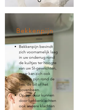
Bekkenpijn
Bekkenpijn bevindt
zich voornamelijk laag
in uw onderrug rond
de kuiltjes ter hoogte
van uw SI-gewrichten,
maar kan zich ook
uiten in pijn rond de
lies, de bil of het
bovenbeen.
Op ten duur kunnen
door bekkenklachten
ook andere klachten