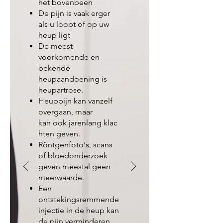
het bovenbeen
De pijn is vaak erger
als u loopt of op uw
heup ligt
De meest
voorkomende en
bekende
heupaandoening is
heupartrose.
Heuppijn kan vanzelf
overgaan, maar
kan ook jarenlang klac
hten geven.
Röntgenfoto's, scans
of bloedonderzoek
geven meestal geen
meerwaarde.
Een
ontstekingsremmende
injectie in de heup kan
de pijn verminderen.