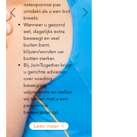
osteoporose pas
ontdekt als u een bot
breekt.
Wanneer u gezond
eet, dagelijks extra
beweegt en veel
buiten bent,
blijven/worden uw
botten sterker.
Bij JoinTogether krijgt
u gerichte adviezen
over voeding,
beweging,
valpreventie en stellen
wij samen met u een
persoonlijk
beweegplan op.
Lees meer >