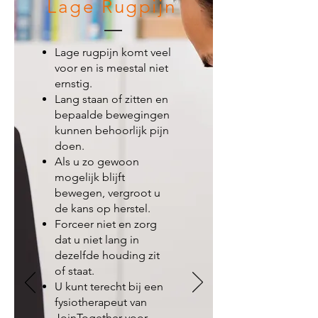
Lage Rugpijn
Lage rugpijn komt veel
voor en is meestal niet
ernstig.
Lang staan of zitten en
bepaalde bewegingen
kunnen behoorlijk pijn
doen.
Als u zo gewoon
mogelijk blijft
bewegen, vergroot u
de kans op herstel.
Forceer niet en zorg
dat u niet lang in
dezelfde houding zit
of staat.
U kunt terecht bij een
fysiotherapeut van
JoinTogether voor