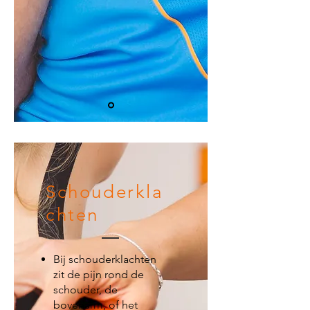
Schouderkla
chten
Bij schouderklachten
zit de pijn rond de
schouder, de
bovenarm, of het