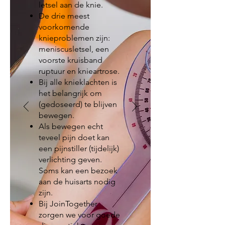
letsel aan de knie.
De drie meest
voorkomende
knieproblemen zijn:
meniscusletsel, een
voorste kruisband
ruptuur en knieartrose.
Bij alle knieklachten is
het belangrijk om
(gedoseerd) te blijven
bewegen.
Als bewegen echt
teveel pijn doet kan
een pijnstiller (tijdelijk)
verlichting geven.
Soms kan een bezoek
aan de huisarts nodig
zijn.
Bij JoinTogether
zorgen we voor goede