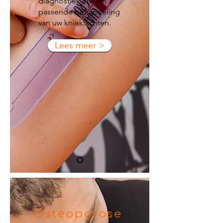
diagnostiek en een
passende behandeling
van uw knieklachten.
Lees meer >
Osteoporose