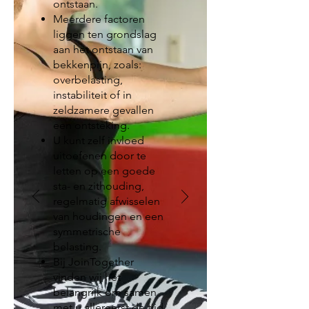
ontstaan.
Meerdere factoren
liggen ten grondslag
aan het ontstaan van
bekkenpijn, zoals:
overbelasting,
instabiliteit of in
zeldzamere gevallen
een ontsteking.
U kunt zelf invloed
uitoefenen door te
letten op een goede
sta- en zithouding,
regelmatig afwisselen
van houdingen en een
symmetrische
belasting.
Bij JoinTogether
vinden wij het
belangrijk om samen
met u allereerst de tijd