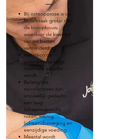
Bij osteoporose is de
botafbraak groter dan
de botopbouw,
waardoor de kwaliteit
van uw botten
verminderd.
Het risico op
osteoporose stijgt
naarmate u ouder
wordt.
Belangrijke
risicofactoren zijn:
vrouwelijk geslacht,
een laag
lichaamsgewicht,
roken, weinig
lichaamsbeweging en
eenzijdige voeding.
Meestal wordt