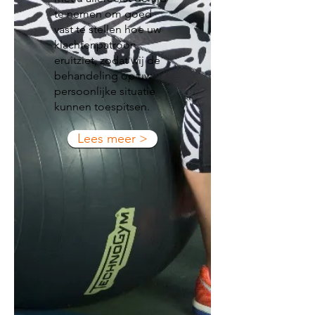
te nemen om goed
vast te stellen hoe uw
klachtenpatroon
eruitziet, zodat wij de
behandeling op uw
persoonlijke situatie
kunnen toespitsen.
Lees meer >