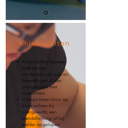
Knieklachten
Knieklachten bestaan
vaak uit een
combinatie van pijn en
beperkingen al dan
niet gepaard met
instabiliteit.
U loopt meer risico op
knieklachten bij
overgewicht, een
standafwijking, of bij
eerder opgelopen