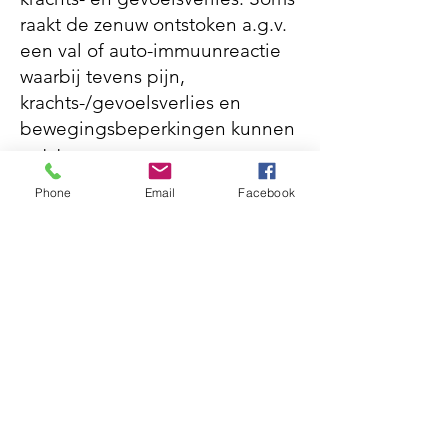
raakt de zenuw ontstoken a.g.v.
een val of auto-immuunreactie
waarbij tevens pijn,
krachts-/gevoelsverlies en
bewegingsbeperkingen kunnen
ontstaan.
Phone
Email
Facebook
Wat kunt u zelf doen?
Indien er sprake is van
schouderpijn is het belangrijk in
beweging te blijven. Vaak
volstaat het op geleide van de
pijn bewegen. Probeer verder te
werken aan een gezonde
leefstijl door gezond te eten,
veel te bewegen, negatieve