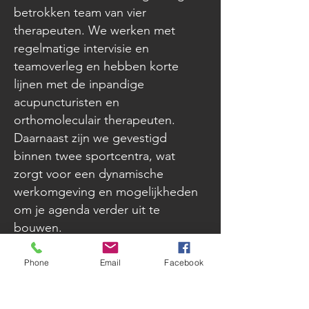
betrokken team van vier
therapeuten. We werken met
regelmatige intervisie en
teamoverleg en hebben korte
lijnen met de inpandige
acupuncturisten en
orthomoleculair therapeuten.
Daarnaast zijn we gevestigd
binnen twee sportcentra, wat
zorgt voor een dynamische
werkomgeving en mogelijkheden
om je agenda verder uit te
bouwen.
De functie start met ongeveer 12–
Phone
Email
Facebook
16 uur per week, met ruimte om
op termijn door te groeien richting