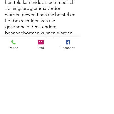
hersteld kan middels een medisch
trainingsprogramma verder
worden gewerkt aan uw herstel en
het bekrachtigen van uw
gezondheid. Ook andere
behandelvormen kunnen worden
ingezet. U kunt hierbij denken aan
behandelvormen als
Phone
Email
Facebook
Fasciatherapie, Medical Taping of
Dry Needling.
Afspraak of meer informatie?
De orthopedisch
manueeltherapeut heeft zich
gespecialiseerd in het
onderzoeken en behandelen van
patiënten met pijn en/of
bewegingsklachten en in het