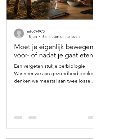
info694975
18 jun
6 minuten om te lezen
Moet je eigenlijk bewegen
vóór- of nadat je gaat eten?
Een vergeten stukje oerbiologie
Wanneer we aan gezondheid denken,
denken we meestal aan twee losse
pijlers: voeding en beweging. We
weten dat gezond eten belangrijk is.
We weten ook dat voldoende
bewegen essentieel is voor onze
gezondheid. Maar zelden staan we stil
bij de volgorde. Toch lijkt juist die
volgorde vanuit evolutionair