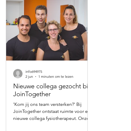
perspectief interessant. Onze
voorouders stonden niet op, liepen
naar de koelkast, maakten een ontbijt
en gingen vervolgens achter een
beeldscherm
info694975
2 jun
1 minuten om te lezen
Nieuwe collega gezocht bij
JoinTogether
'Kom jij ons team versterken?' Bij
JoinTogether ontstaat ruimte voor een
nieuwe collega fysiotherapeut. Onze
gewaardeerde collega Franklin gaat