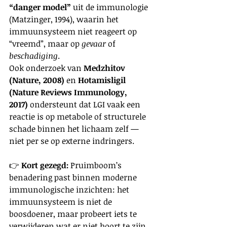
“danger model”
 uit de immunologie 
(Matzinger, 1994), waarin het 
immuunsysteem niet reageert op 
“vreemd”, maar op 
gevaar
 of 
beschadiging
. 
Ook onderzoek van 
Medzhitov 
(Nature, 2008)
 en 
Hotamisligil 
(Nature Reviews Immunology, 
2017)
 ondersteunt dat LGI vaak een 
reactie is op metabole of structurele 
schade binnen het lichaam zelf — 
niet per se op externe indringers.
👉 
Kort gezegd:
 Pruimboom’s 
benadering past binnen moderne 
immunologische inzichten: het 
immuunsysteem is niet de 
boosdoener, maar probeert iets te 
verwijderen wat er niet hoort te zijn.