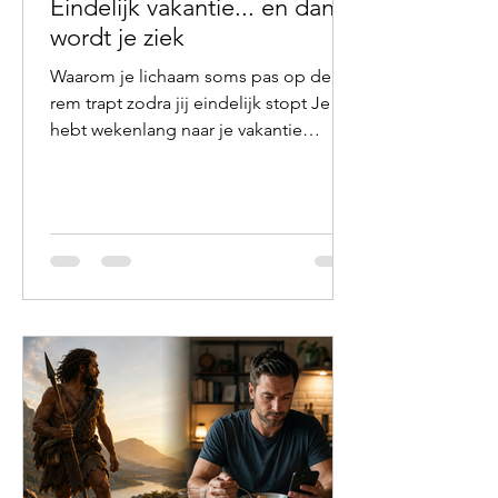
Eindelijk vakantie... en dan
wordt je ziek
Waarom je lichaam soms pas op de
rem trapt zodra jij eindelijk stopt Je
hebt wekenlang naar je vakantie
toegeleefd. Op het werk moesten nog
allerlei zaken worden afgerond. De
overdracht moest kloppen, de laatste
e-mails moesten eruit en thuis
wachtten de koffers. Je voelde je
waarschijnlijk al vermoeid, toch bleef
je functioneren. Nog even volhouden.
Straks heb ik vakantie. En dan is het
eindelijk zover. De eerste dag ben je
nog wat onrustig. Een dag later word
je wakker met