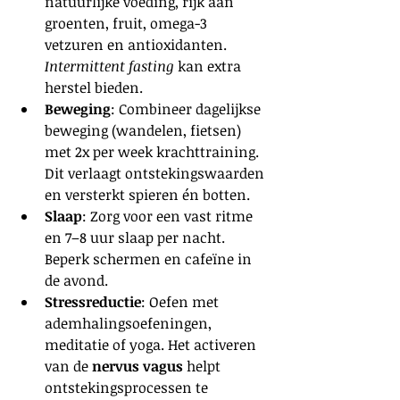
natuurlijke voeding, rijk aan 
groenten, fruit, omega-3 
vetzuren en antioxidanten. 
Intermittent fasting
 kan extra 
herstel bieden.
Beweging
: Combineer dagelijkse 
beweging (wandelen, fietsen) 
met 2x per week krachttraining. 
Dit verlaagt ontstekingswaarden 
en versterkt spieren én botten.
Slaap
: Zorg voor een vast ritme 
en 7–8 uur slaap per nacht. 
Beperk schermen en cafeïne in 
de avond.
Stressreductie
: Oefen met 
ademhalingsoefeningen, 
meditatie of yoga. Het activeren 
van de 
nervus vagus
 helpt 
ontstekingsprocessen te 