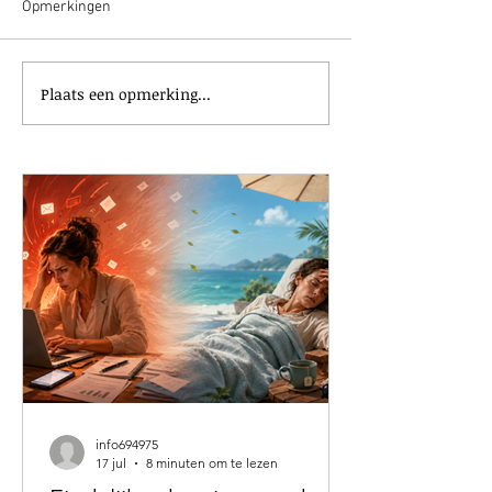
Opmerkingen
Plaats een opmerking...
Moet je eigenlijk bewegen
Nieuwe collega ge
vóór- of nadat je gaat eten?
JoinTogether
info694975
17 jul
8 minuten om te lezen