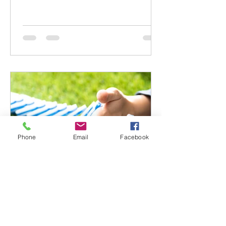
zich volledig richten op de verdere
uitbouw van zijn eigen praktijk dichter
bij huis. Daardoor zoeken wij iemand
die goed past bij onze manier van
werken: persoonlijk, zorgvuldig en met
oog voor de mens achter de klacht.
We zoeken een fysiotherapeut met
enige werkervaring, bij voorkeur
iemand die in opleiding is tot een
specialisatie
Phone
Email
Facebook
info694975
4 mei
2 minuten om te lezen
Kom naar de 'gratis'