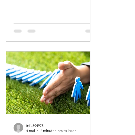
gewaardeerde collega Franklin gaat
zich volledig richten op de verdere
uitbouw van zijn eigen praktijk dichter
bij huis. Daardoor zoeken wij iemand
die goed past bij onze manier van
werken: persoonlijk, zorgvuldig en met
oog voor de mens achter de klacht.
We zoeken een fysiotherapeut met
enige werkervaring, bij voorkeur
iemand die in opleiding is tot een
specialisatie
info694975
4 mei
2 minuten om te lezen