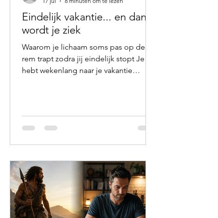
17 jul
8 minuten om te lezen
Eindelijk vakantie... en dan
wordt je ziek
Waarom je lichaam soms pas op de
rem trapt zodra jij eindelijk stopt Je
hebt wekenlang naar je vakantie
toegeleefd. Op het werk moesten nog
allerlei zaken worden afgerond. De
overdracht moest kloppen, de laatste
e-mails moesten eruit en thuis
wachtten de koffers. Je voelde je
waarschijnlijk al vermoeid, toch bleef
je functioneren. Nog even volhouden.
Straks heb ik vakantie. En dan is het
eindelijk zover. De eerste dag ben je
nog wat onrustig. Een dag later word
je wakker met