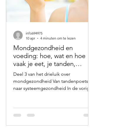
info694975
10 apr
4 minuten om te lezen
Mondgezondheid en
voeding: hoe, wat en hoe
vaak je eet, je tanden,
tandvlees en gezondheid
Deel 3 van het drieluik over
beïnvloedt
mondgezondheid Van tandenpoetsen
naar systeemgezondheid In de vorige
delen van dit drieluik zagen we hoe
stress en het autonome zenuwstelsel
invloed hebben op speeksel, en hoe
ademhaling een rol speelt in de
bescherming van de mond. In dit
laatste deel kijken we naar een derde,