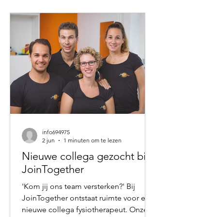
volgorde vanuit evolutionair
perspectief interessant. Onze
voorouders stonden niet op, liepen
naar de koelkast, maakten een ontbijt
en gingen vervolgens achter een
beeldscherm
info694975
2 jun
1 minuten om te lezen
Nieuwe collega gezocht bij
JoinTogether
'Kom jij ons team versterken?' Bij
JoinTogether ontstaat ruimte voor een
nieuwe collega fysiotherapeut. Onze