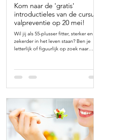
Kom naar de 'gratis'
introductieles van de cursus
valpreventie op 20 mei!
Wil jij als 55-plusser fitter, sterker en
zekerder in het leven staan? Ben je
letterlijk of figuurlijk op zoek naar
meer balans? Wil je graag iets
veranderen, maar weet je niet goed
hoe? Dan is onze valpreventiecursus
‘Otago’ misschien precies wat je
zoekt! Tijdens deze cursus leer je op
een leuke en actieve manier hoe je
gezond en in balans ouder kunt
worden. Zo neem je zelf weer de regie
over je gezondheid. Wie geven de
cursus? Wij, Roel Stupers en Danny
Smit van fysiothera