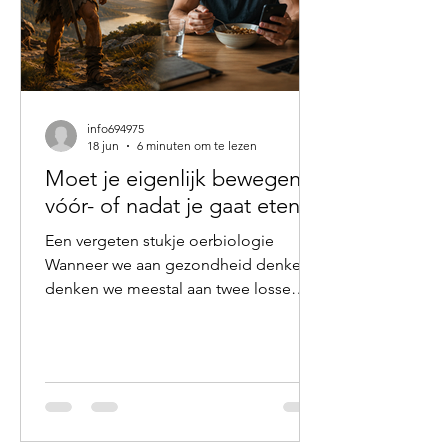
info694975
18 jun
6 minuten om te lezen
Moet je eigenlijk bewegen
vóór- of nadat je gaat eten?
Een vergeten stukje oerbiologie
Wanneer we aan gezondheid denken,
denken we meestal aan twee losse
pijlers: voeding en beweging. We
weten dat gezond eten belangrijk is.
We weten ook dat voldoende
bewegen essentieel is voor onze
gezondheid. Maar zelden staan we stil
bij de volgorde. Toch lijkt juist die