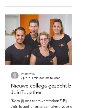
bij de volgorde. Toch lijkt juist die
volgorde vanuit evolutionair
perspectief interessant. Onze
voorouders stonden niet op, liepen
naar de koelkast, maakten een ontbijt
en gingen vervolgens achter een
beeldscherm
info694975
2 jun
1 minuten om te lezen
Nieuwe collega gezocht bij
JoinTogether
'Kom jij ons team versterken?' Bij
JoinTogether ontstaat ruimte voor een