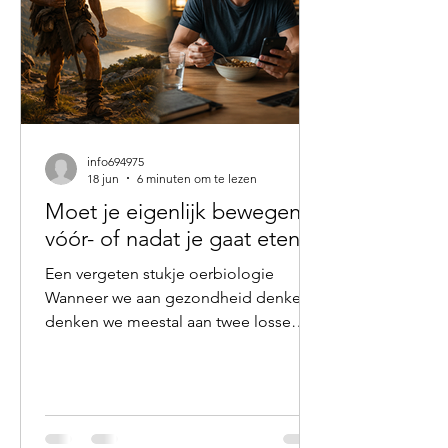
info694975
18 jun
6 minuten om te lezen
Moet je eigenlijk bewegen
vóór- of nadat je gaat eten?
Een vergeten stukje oerbiologie
Wanneer we aan gezondheid denken,
denken we meestal aan twee losse
pijlers: voeding en beweging. We
weten dat gezond eten belangrijk is.
We weten ook dat voldoende
bewegen essentieel is voor onze
gezondheid. Maar zelden staan we stil