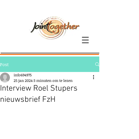
06-81379800
Post
info694975
25 jan 2024
3 minuten om te lezen
Interview Roel Stupers
nieuwsbrief FzH