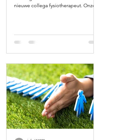
nieuwe collega fysiotherapeut. Onze
gewaardeerde collega Franklin gaat
zich volledig richten op de verdere
uitbouw van zijn eigen praktijk dichter
bij huis. Daardoor zoeken wij iemand
die goed past bij onze manier van
werken: persoonlijk, zorgvuldig en met
oog voor de mens achter de klacht.
We zoeken een fysiotherapeut met
enige werkervaring, bij voorkeur
iemand die in opleiding is tot een
specialisatie