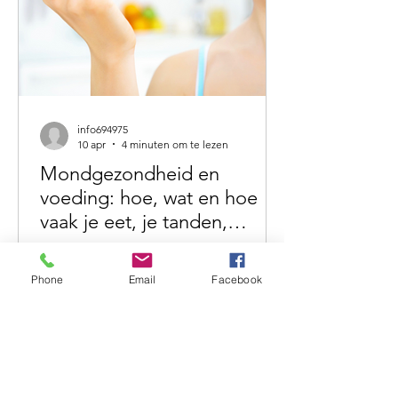
Smit van fysiothera
info694975
10 apr
4 minuten om te lezen
Mondgezondheid en
voeding: hoe, wat en hoe
vaak je eet, je tanden,
tandvlees en gezondheid
Deel 3 van het drieluik over
beïnvloedt
mondgezondheid Van tandenpoetsen
Phone
Email
Facebook
naar systeemgezondheid In de vorige
delen van dit drieluik zagen we hoe
stress en het autonome zenuwstelsel
invloed hebben op speeksel, en hoe
ademhaling een rol speelt in de