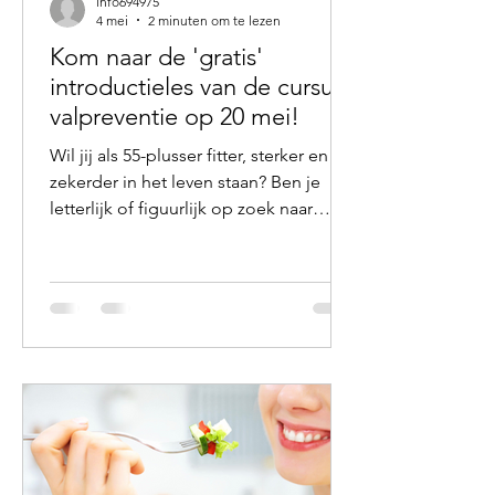
info694975
4 mei
2 minuten om te lezen
Kom naar de 'gratis'
introductieles van de cursus
valpreventie op 20 mei!
Wil jij als 55-plusser fitter, sterker en
zekerder in het leven staan? Ben je
letterlijk of figuurlijk op zoek naar
meer balans? Wil je graag iets
veranderen, maar weet je niet goed
hoe? Dan is onze valpreventiecursus
‘Otago’ misschien precies wat je
zoekt! Tijdens deze cursus leer je op
een leuke en actieve manier hoe je
gezond en in balans ouder kunt
worden. Zo neem je zelf weer de regie
over je gezondheid. Wie geven de
cursus? Wij, Roel Stupers en Danny