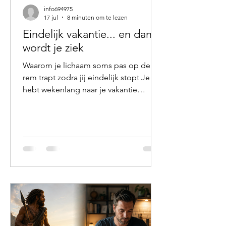
info694975
17 jul
8 minuten om te lezen
Eindelijk vakantie... en dan
wordt je ziek
Waarom je lichaam soms pas op de
rem trapt zodra jij eindelijk stopt Je
hebt wekenlang naar je vakantie
toegeleefd. Op het werk moesten nog
allerlei zaken worden afgerond. De
overdracht moest kloppen, de laatste
e-mails moesten eruit en thuis
wachtten de koffers. Je voelde je
waarschijnlijk al vermoeid, toch bleef
je functioneren. Nog even volhouden.
Straks heb ik vakantie. En dan is het
eindelijk zover. De eerste dag ben je
nog wat onrustig. Een dag later word
je wakker met