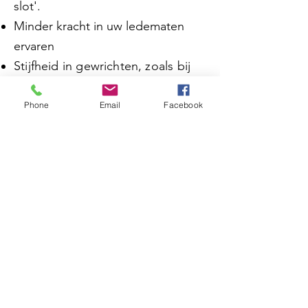
slot'.
Minder kracht in uw ledematen
ervaren
Stijfheid in gewrichten, zoals bij
arthrose en reuma
Spanningsklachten als gevolg van
Phone
Email
Facebook
stress
Problemen met uw balans,
waardoor u een groter valrisico
heeft.