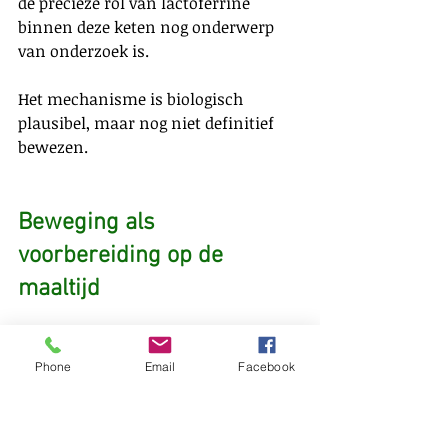
de precieze rol van lactoferrine 
binnen deze keten nog onderwerp 
van onderzoek is.
Het mechanisme is biologisch 
plausibel, maar nog niet definitief 
bewezen.
Beweging als 
voorbereiding op de 
maaltijd
Wat we inmiddels wel redelijk zeker 
weten, is dat beweging voorafgaand 
Phone
Email
Facebook
aan een maaltijd gunstige effecten 
kan hebben op de verwerking van die 
maaltijd.